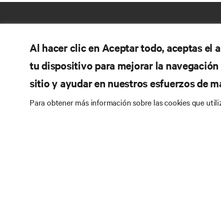
Al hacer clic en Aceptar todo, aceptas el
tu dispositivo para mejorar la navegación d
sitio y ayudar en nuestros esfuerzos de m
Para obtener más información sobre las cookies que util
RE
SÍGANOS
Do
Instagram
Pol
Té
Términos de uso
Politica Global de Privacidad y
Inf
Cookies
Declaración de accesibilidad
Pa
©
2026 Vertiv Group Corp. Todos los derechos
reservados.
Map