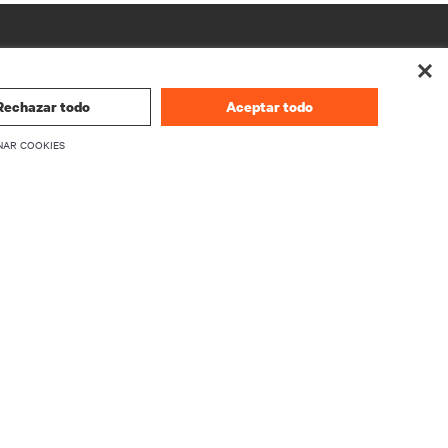
Rechazar todo
Aceptar todo
NAR COOKIES
CORPORATIVO
Información sobre Vertiv
firmware
Ejecutivos
Carreras
Relaciones con inversionistas
Ética y Cumplimiento
Sus opciones de privacidad
producto
Avisos de privacidad
seguridad