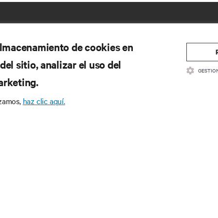
 almacenamiento de cookies en
el sitio, analizar el uso del
GESTIO
arketing.
izamos,
haz clic aquí.
CURSOS
SOPORTE
cumentación de productos
Soporte técnico
ítica de calidad y certificaciones
Actualizaciones de software/
rminos y condiciones de ventas
Enviar solicitud de soporte
ormación sobre la garantía
Enviar comentarios
tentes
Contactos
a del sitio
Registro de productos
Información y seguridad del 
Informar de un problema de 