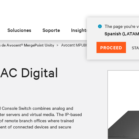
The page you're vi
Soluciones
Soporte
Insights
Acerca de
Spanish (LATA
es de Avocent® MergePoint Unity
Avocent MPU8032DAC Digital KVM Switch
PROCEED
STA
C Digital
l Console Switch combines analog and
enter servers and virtual media. The IP-based
 of remote branch offices where trained
ment of connected devices and secure