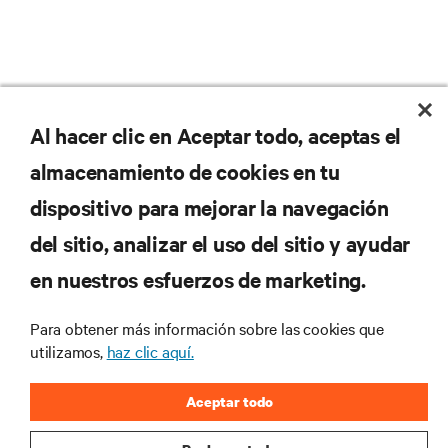
No se pierda nunca una
Al hacer clic en Aceptar todo, aceptas el
almacenamiento de cookies en tu
oferta
dispositivo para mejorar la navegación
del sitio, analizar el uso del sitio y ayudar
Regístrese en nuestra lista de correos
en nuestros esfuerzos de marketing.
para recibir las últimas novedades de
productos y actualizaciones de la
Para obtener más información sobre las cookies que
industria de Vertiv.
utilizamos,
haz clic aquí.
Aceptar todo