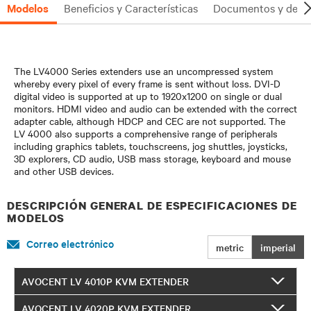
Modelos
Beneficios y Características
Documentos y desc
The LV4000 Series extenders use an uncompressed system
whereby every pixel of every frame is sent without loss. DVI-D
digital video is supported at up to 1920x1200 on single or dual
monitors. HDMI video and audio can be extended with the correct
adapter cable, although HDCP and CEC are not supported. The
LV 4000 also supports a comprehensive range of peripherals
including graphics tablets, touchscreens, jog shuttles, joysticks,
3D explorers, CD audio, USB mass storage, keyboard and mouse
and other USB devices.
DESCRIPCIÓN GENERAL DE ESPECIFICACIONES DE
MODELOS
Correo electrónico
metric
imperial
AVOCENT LV 4010P KVM EXTENDER
AVOCENT LV 4020P KVM EXTENDER