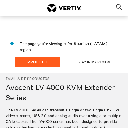
Menu
Op
sea
mod
Spanish (LATAM)
The page you're viewing is for
region.
PROCEED
STAY IN MY REGION
FAMILIA DE PRODUCTOS
Avocent LV 4000 KVM Extender
Series
The LV 4000 Series can transmit a single or two single Link DVI
video streams, USB 2.0 and analog audio over a single or multiple
CATx cables. The LV4000 series has been designed to provide
industry-leading video clarity, compatibility and high rack