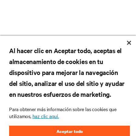
No se pierda nunca una
Al hacer clic en Aceptar todo, aceptas el
almacenamiento de cookies en tu
oferta
dispositivo para mejorar la navegación
del sitio, analizar el uso del sitio y ayudar
Regístrese en nuestra lista de correos
en nuestros esfuerzos de marketing.
para recibir las últimas novedades de
productos y actualizaciones de la
Para obtener más información sobre las cookies que
industria de Vertiv.
utilizamos,
haz clic aquí.
Aceptar todo