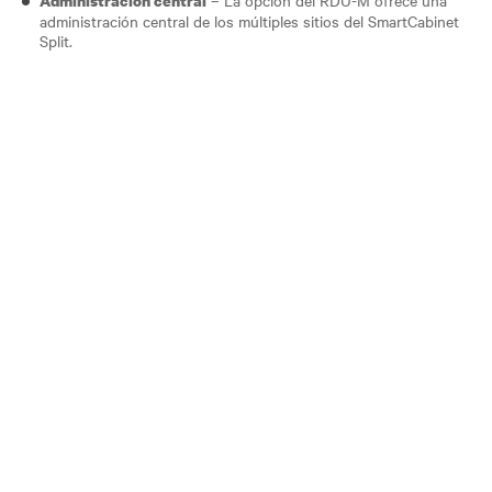
– La opción del RDU-M ofrece una
Administración central
administración central de los múltiples sitios del SmartCabinet
Split.