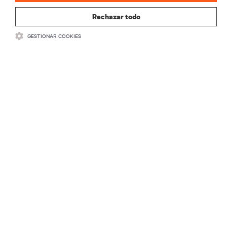
REGISTRARSE
Rechazar todo
GESTIONAR COOKIES
RECURSOS
SOPORTE
CORPORATIVO