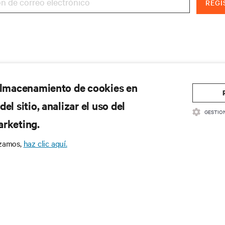
REGI
 almacenamiento de cookies en
el sitio, analizar el uso del
GESTIO
arketing.
izamos,
haz clic aquí.
CURSOS
SOPORTE
cumentación de productos
Soporte técnico
ítica de calidad y certificaciones
Actualizaciones de software/
rminos y condiciones de ventas
Enviar solicitud de soporte