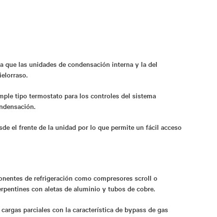
a que las unidades de condensación interna y la del
elorraso.
mple tipo termostato para los controles del sistema
ondensación.
de el frente de la unidad por lo que permite un fácil acceso
nentes de refrigeración como compresores scroll o
erpentines con aletas de aluminio y tubos de cobre.
argas parciales con la caracterí­stica de bypass de gas