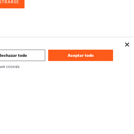
STRARSE
Rechazar todo
Aceptar todo
NAR COOKIES
CORPORATIVO
Información sobre Vertiv
firmware
Ejecutivos
Carreras