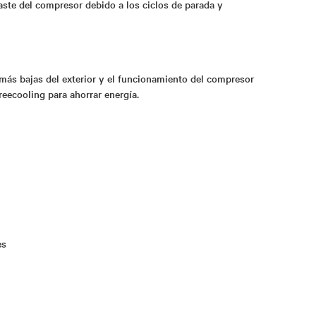
gaste del compresor debido a los ciclos de parada y
más bajas del exterior y el funcionamiento del compresor
eecooling para ahorrar energí­a.
es