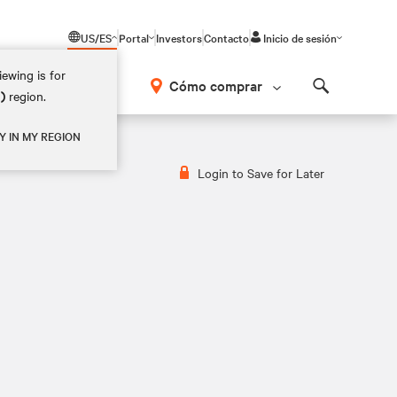
US/ES
Portal
Investors
Contacto
Inicio de sesión
ewing is for
Cómo comprar
M)
region.
Search
Y IN MY REGION
Login to Save for Later