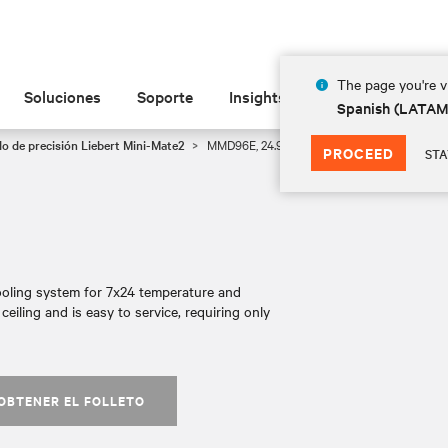
The page you're vi
Soluciones
Soporte
Insights
Acerca de
Spanish (LATA
o de precisión Liebert Mini-Mate2
MMD96E, 24.9kW
PROCEED
STA
ooling system for 7x24 temperature and
 ceiling and is easy to service, requiring only
OBTENER EL FOLLETO