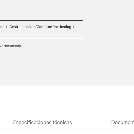
lud
Centro de datos/Coubicación/Hosting
d Workmanship
Especificaciones técnicas
Document