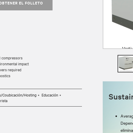
OBTENER EL FOLLETO
AC compressors
ironmental impact
uvers required
nostics
Sustain
s/Coubicación/Hosting
Educación
rista
Averag
Depend
elimin