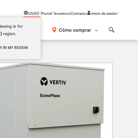
US/ES
Portal
Investors
Contacto
Inicio de sesión
ewing is for
Cómo comprar
M)
region.
Search
Y IN MY REGION