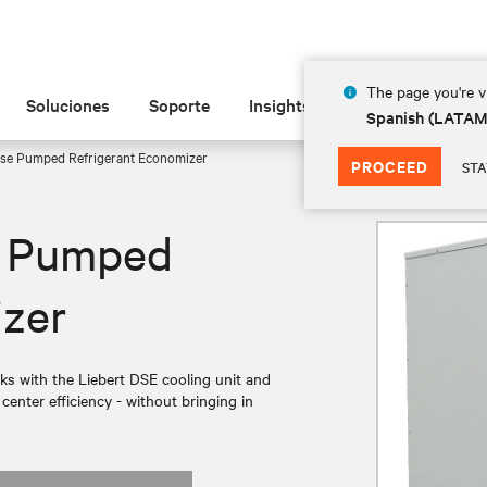
The page you're vi
Soluciones
Soporte
Insights
Acerca de
Spanish (LATA
se Pumped Refrigerant Economizer
PROCEED
STA
e Pumped
izer
s with the Liebert DSE cooling unit and
enter efficiency - without bringing in