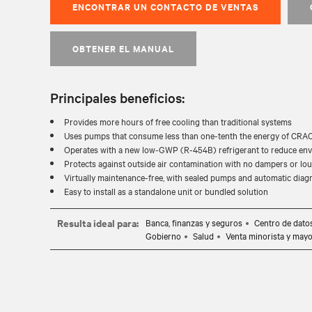
ENCONTRAR UN CONTACTO DE VENTAS
OBTENER EL MANUAL
Principales beneficios:
Provides more hours of free cooling than traditional systems
Uses pumps that consume less than one-tenth the energy of CR
Operates with a new low-GWP (R-454B) refrigerant to reduce env
Protects against outside air contamination with no dampers or lo
Virtually maintenance-free, with sealed pumps and automatic diag
Easy to install as a standalone unit or bundled solution
Resulta ideal para:
Banca, finanzas y seguros
Centro de dato
Gobierno
Salud
Venta minorista y mayo