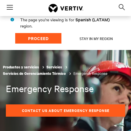
Menu
Op
sea
Spanish (LATAM)
The page you're viewing is for
mod
region.
PROCEED
STAY IN MY REGION
Productos y servicios
Servicios
Emergency Response
Servicios de Gerenciamiento Térmico
Emergency Response
CONTACT US ABOUT EMERGENCY RESPONSE