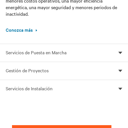
menores costos operativos, una mayor eficiencia
energética, una mayor seguridad y menores periodos de
inactividad.
Conozca más
Servicios de Puesta en Marcha
Un arranque más rápido para garantizar un
Gestión de Proyectos
funcionamiento confiable
La gestión de proyectos a cargo de profesionales vale
Servicios de Instalación
la pena
Una instalación adecuada es fundamental para tener
un sistema confiable