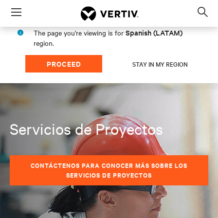
Menu
Op
sea
Spanish (LATAM)
The page you're viewing is for
mod
region.
PROCEED
STAY IN MY REGION
Servicios de Proyectos
CONTÁCTENOS PARA CONOCER MÁS SOBRE LOS
SERVICIOS DE PROYECTOS