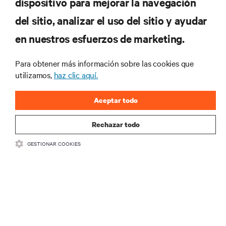
dispositivo para mejorar la navegación
del sitio, analizar el uso del sitio y ayudar
RECURSOS
en nuestros esfuerzos de marketing.
SOPORTE
Para obtener más información sobre las cookies que
utilizamos,
haz clic aquí.
CORPORATIVO
Aceptar todo
Rechazar todo
GESTIONAR COOKIES
SÍGANOS
Insta
•
•
Términos de uso
Politica Global de Privacidad y Cookies
Declaración de
accesibilidad
©
2026 Vertiv Group Corp. Todos los derechos reservados.