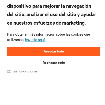
dispositivo para mejorar la navegación
del sitio, analizar el uso del sitio y ayudar
RECURSOS
en nuestros esfuerzos de marketing.
Para obtener más información sobre las cookies que
SOPORTE
utilizamos,
haz clic aquí.
CORPORATIVO
Aceptar todo
Rechazar todo
GESTIONAR COOKIES
SÍGANOS
Insta
•
•
Términos de uso
Politica Global de Privacidad y Cookies
Declaración de