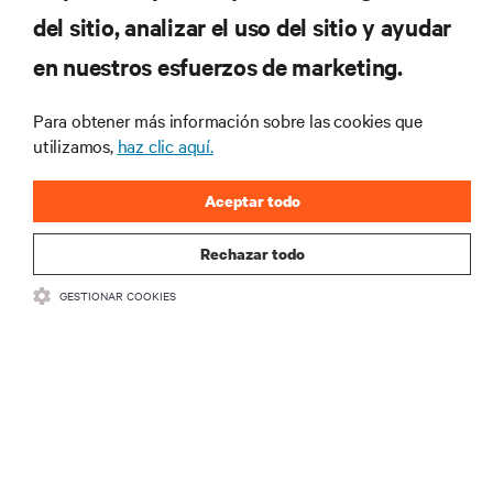
del sitio, analizar el uso del sitio y ayudar
RECURSOS
en nuestros esfuerzos de marketing.
SOPORTE
Para obtener más información sobre las cookies que
utilizamos,
haz clic aquí.
CORPORATIVO
Aceptar todo
Rechazar todo
GESTIONAR COOKIES
SÍGANOS
Insta
•
•
Términos de uso
Politica Global de Privacidad y Cookies
Declaración de
accesibilidad
©
2026 Vertiv Group Corp. Todos los derechos reservados.