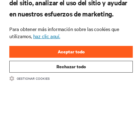
del sitio, analizar el uso del sitio y ayudar
RECURSOS
en nuestros esfuerzos de marketing.
SOPORTE
Para obtener más información sobre las cookies que
utilizamos,
haz clic aquí.
CORPORATIVO
Aceptar todo
Rechazar todo
GESTIONAR COOKIES
SÍGANOS
Insta
•
•
Términos de uso
Politica Global de Privacidad y Cookies
Declaración de
accesibilidad
©
2026 Vertiv Group Corp. Todos los derechos reservados.