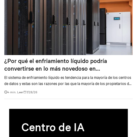
de datos impulsados por IA. Esta asociación destaca cómo las innovadoras
tecnologías de alimentación de Vertiv le permiten a EdgeConneX transformar
su visión de los centros de datos con IA en una realidad, al impulsar la
inteligencia digital y aportar valor en todos los sectores a nivel mundial.
¿Por qué el enfriamiento líquido podría
convertirse en lo más novedoso en
gerenciamiento térmico?qué el enfriamiento
El sistema de enfriamiento líquido es tendencia para la mayoría de los centros
líquido pronto puede ser lo más caliente en la
de datos y estas son las razones por las que la mayoría de los propietarios de
centros de datos eligen este tipo en comparación con otros.
gestión térmica
4 min. Leer
7/28/26
Centro de IA