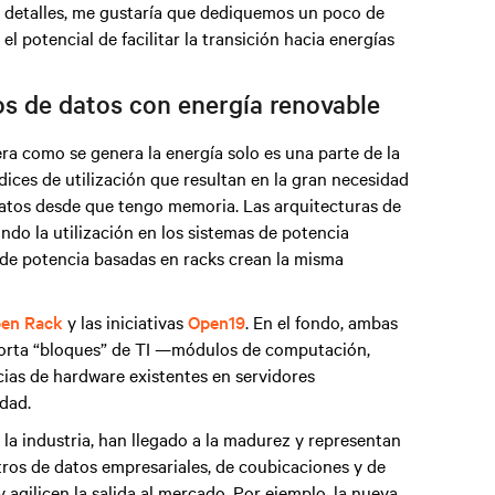
en detalles, me gustaría que dediquemos un poco de
 potencial de facilitar la transición hacia energías
os de datos con energía renovable
ra como se genera la energía solo es una parte de la
ndices de utilización que resultan en la gran necesidad
atos desde que tengo memoria. Las arquitecturas de
do la utilización en los sistemas de potencia
 de potencia basadas en racks crean la misma
en Rack
y las iniciativas
Open19
. En el fondo, ambas
oporta “bloques” de TI —módulos de computación,
as de hardware existentes en servidores
idad.
la industria, han llegado a la madurez y representan
tros de datos empresariales, de coubicaciones y de
y agilicen la salida al mercado. Por ejemplo, la nueva