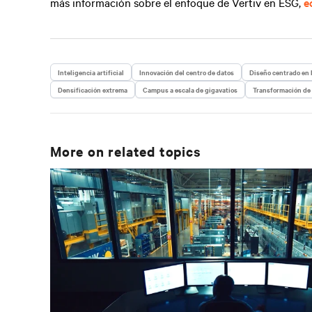
más información sobre el enfoque de Vertiv en ESG,
e
Inteligencia artificial
Innovación del centro de datos
Diseño centrado en l
Densificación extrema
Campus a escala de gigavatios
Transformación de 
More on related topics