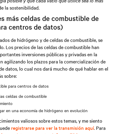
gía posible y que cada vatio que utilice sea lo más
 la sostenibilidad.
les más celdas de combustible de
ra centros de datos)
rcados de hidrógeno y de celdas de combustible, se
o. Los precios de las celdas de combustible han
ortantes inversiones públicas y privadas en la
 agilizando los plazos para la comercialización de
de datos, lo cual nos dará mucho de qué hablar en el
s sobre:
ible para centros de datos
 las celdas de combustible
amiento
jugar en una economía de hidrógeno en evolución
imientos valiosos sobre estos temas, y me siento
 Puede
registrarse para ver la transmisión aquí
. Para