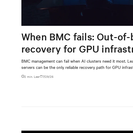
When BMC fails: Out-of-
recovery for GPU infrast
BMC management can fail when AI clusters need it most. Lea
servers can be the only reliable recovery path for GPU infrast
2 min. Leer
7/29/26