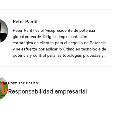
Peter Panfil
Peter Panfil es el "vicepresidente de potencia
global en Vertiv. Dirige la implementación
estratégica de clientes para el negocio de Potencia
y se esfuerza por aplicar lo último en tecnología de
potencia y control para las topologías probadas y
emergentes, con el fin de ofrecer los niveles de
disponibilidad, escalabilidad y eficiencia que los
clientes exigen. Siendo un veterano con más de 30
años de experiencia en centros de datos, ha
From the Series:
ocupado puestos como Vicepresidente de
Responsabilidad empresarial
Ingeniería y vicepresidente de ingeniería y
vicepresidente/gerente general de energía de CA
antes de sus actuales responsabilidades. Es un
frecuente presentador y vocero en ferias
comerciales de la industria, conferencias y medios
informativos que dan servicio a la industria de
ingeniería e instalaciones de TI.