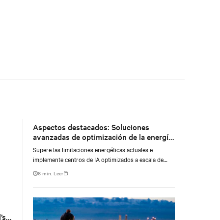
Aspectos destacados: Soluciones
avanzadas de optimización de la energía
para centros de datos
Supere las limitaciones energéticas actuales e
implemente centros de IA optimizados a escala de
gigavatios con soluciones de energía en el sitio
6 min. Leer
’s