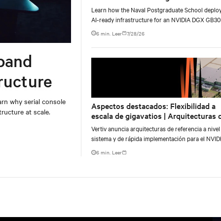
AI infrastructure deployment
Learn how the Naval Postgraduate School deplo
AI-ready infrastructure for an NVIDIA DGX GB3
Blackwell-based NVL72 system within an existin
6 min. Leer
7/28/26
facility, creating a repeatable model for high-densi
liquid-cooled AI environments.
band
ructure
rn why serial console
Aspectos destacados: Flexibilidad a
ructure at scale.
escala de gigavatios | Arquitecturas 
referencia para el NVIDIA DSX Bluepr
Vertiv anuncia arquitecturas de referencia a nivel
sistema y de rápida implementación para el NVID
Omniverse DSX Blueprint.
6 min. Leer