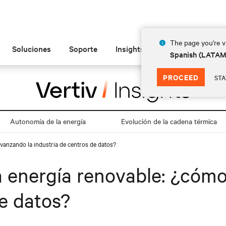
The page you're vi
Soluciones
Soporte
Insights
Acerca de
Spanish (LATA
PROCEED
STA
Autonomía de la energía
Evolución de la cadena térmica
avanzando la industria de centros de datos?
a energía renovable: ¿cóm
de datos?