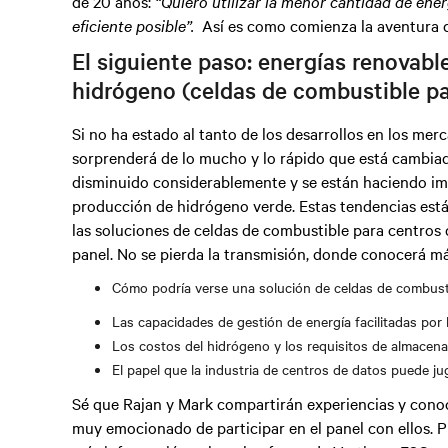
de 20 años:
“Quiero utilizar la menor cantidad de ener
eficiente posible”.
Así es como comienza la aventura de
El siguiente paso: energías renovab
hidrógeno (celdas de combustible pa
Si no ha estado al tanto de los desarrollos en los me
sorprenderá de lo mucho y lo rápido que está cambiad
disminuido considerablemente y se están haciendo imp
producción de hidrógeno verde. Estas tendencias están
las soluciones de celdas de combustible para centros 
panel. No se pierda la transmisión, donde conocerá má
Cómo podría verse una solución de celdas de combust
Las capacidades de gestión de energía facilitadas por
Los costos del hidrógeno y los requisitos de almacen
El papel que la industria de centros de datos puede 
Sé que Rajan y Mark compartirán experiencias y conoc
muy emocionado de participar en el panel con ellos.