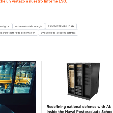
che un vistazo a nuestro Informe ESG.
o digital
Autonomía de la energía
ESG/SOSTENIBILIDAD
la arquitectura de alimentación
Evolución de la cadena térmica
Redefining national defense with AI:
Inside the Naval Postgraduate School