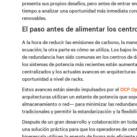
presenta sus propios desafíos, pero antes de entrar 
tiempo a analizar una oportunidad más inmediata con el
renovables.
El paso antes de alimentar los centr
A la hora de reducir las emisiones de carbono, la mane
ecuación; la otra parte es cómo se utiliza. Los bajos í
de redundancia han sido comunes en los centros de d
los sistemas de potencia más recientes están aumentan
centralizados y los actuales avances en arquitecturas
oportunidad a nivel de racks.
Estos avances están siendo impulsados por el
OCP Op
arquitecturas utilizan un estante de potencia que s
almacenamiento o red— para minimizar las redundanci
tradicionales y permitir la estandarización y la flexibil
Después de un gran desarrollo y colaboración en toda 
una solución práctica para que los operadores de cen
hiperescala utilicen la energía de forma más eficiente 