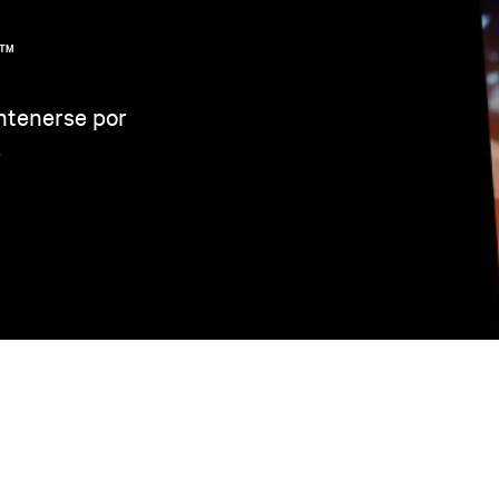
TM
ntenerse por
e