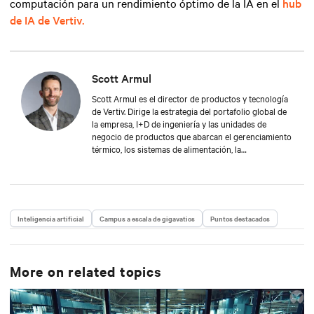
computación para un rendimiento óptimo de la IA en el
hub
de IA de Vertiv.
Scott Armul
Scott Armul es el director de productos y tecnología
de Vertiv. Dirige la estrategia del portafolio global de
la empresa, I+D de ingeniería y las unidades de
negocio de productos que abarcan el gerenciamiento
térmico, los sistemas de alimentación, la
infraestructura de TI y los servicios. Con experiencia
en ingeniería mecánica y más de 15 años en Vertiv,
Scott se centra en hacer crecer la confiabilidad, la
eficiencia y la escalabilidad de la infraestructura
digital crítica.
Inteligencia artificial
Campus a escala de gigavatios
Puntos destacados
More on related topics