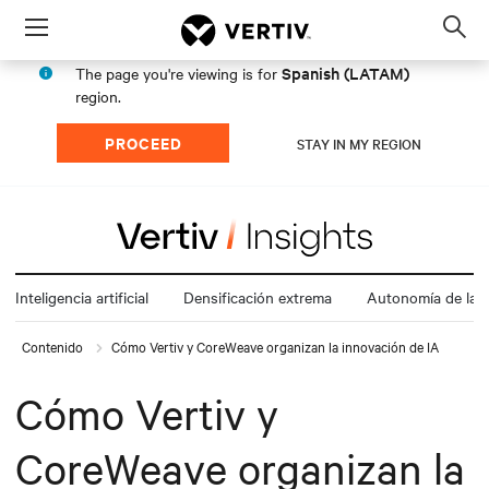
Menu
Op
sea
Spanish (LATAM)
The page you're viewing is for
mod
region.
PROCEED
STAY IN MY REGION
Inteligencia artificial
Densificación extrema
Autonomía de la e
Contenido
Cómo Vertiv y CoreWeave organizan la innovación de IA
Cómo Vertiv y
CoreWeave organizan la