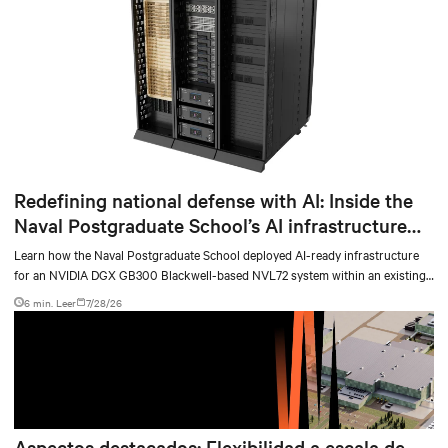
Redefining national defense with AI: Inside the
Naval Postgraduate School’s AI infrastructure
deployment
Learn how the Naval Postgraduate School deployed AI-ready infrastructure
for an NVIDIA DGX GB300 Blackwell-based NVL72 system within an existing
facility, creating a repeatable model for high-density, liquid-cooled AI
6 min. Leer
7/28/26
environments.
Aspectos destacados: Flexibilidad a escala de