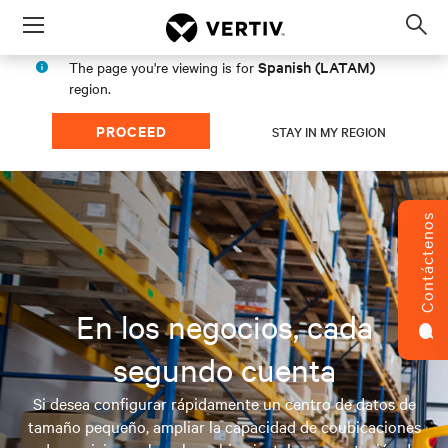
Menu
Op
sea
Spanish (LATAM)
The page you're viewing is for
mod
region.
PROCEED
STAY IN MY REGION
Contáctenos
En los negocios, cada
segundo cuenta
Si desea configurar rápidamente un centro de datos de
tamaño pequeño, ampliar la capacidad de coubicaciones