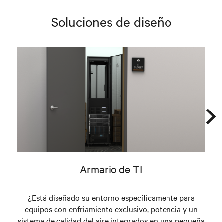
Soluciones de diseño
Armario de TI
¿Está diseñado su entorno específicamente para
¿Es
equipos con enfriamiento exclusivo, potencia y un
ce
sistema de calidad del aire integrados en una pequeña