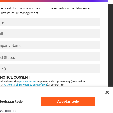
he latest discussions and hear from the experts on the data center
d infrastructure management.
CORPORATIVO
Información sobre Vertiv
firmware
Ejecutivos
 NOTICE CONSENT
Carreras
ed and read this
privacy notice
on personal data processing (provided in
ith
Article 13 of EU Regulation 679/2016
),
I consent to
:
Relaciones con inversionistas
ssing of my personal data for marketing purposes, including staying informed by
Ética y Cumplimiento
ndustry trends, events, offers and product launches.
Sus opciones de privacidad
Rechazar todo
Aceptar todo
producto
Avisos de privacidad
NAR COOKIES