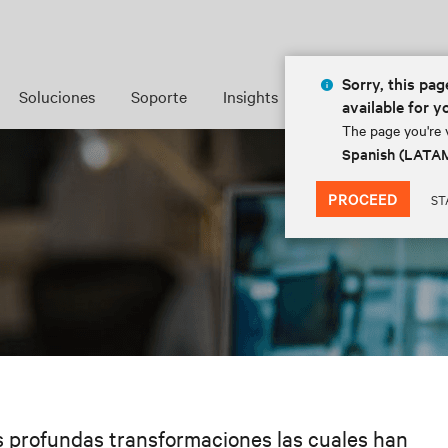
Sorry, this page
Soluciones
Soporte
Insights
Acerca de
available for y
The page you're v
Spanish (LATA
PROCEED
ST
 profundas transformaciones las cuales han