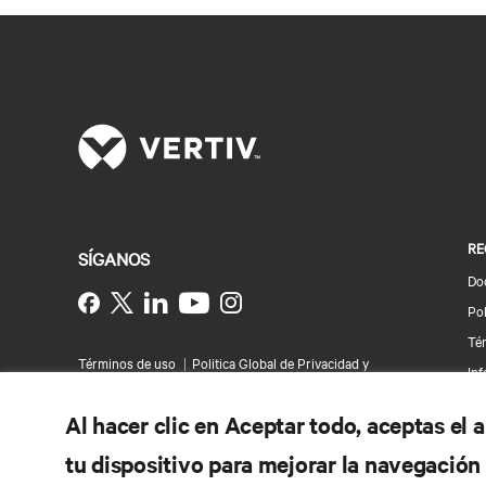
RE
SÍGANOS
Do
Instagram
Pol
Té
Términos de uso
Politica Global de Privacidad y
Inf
Cookies
Declaración de accesibilidad
Pa
©
2026 Vertiv Group Corp. Todos los derechos
Al hacer clic en Aceptar todo, aceptas el
reservados.
Map
tu dispositivo para mejorar la navegación d