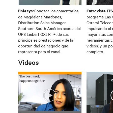
Conozca los comentarios
Enfasys:
Entrevista ITSi
de Magdalena Mardones,
programa Las V
Distribution Sales Manager
Osrami Teleco
Southern South América acerca del
impulsando el d
UPS Liebert GXt RT+, de sus
mayoristas con
principales prestaciones y de la
herramientas c
oportunidad de negocio que
videos, y un p
representa para el canal.
completo.
Video
s