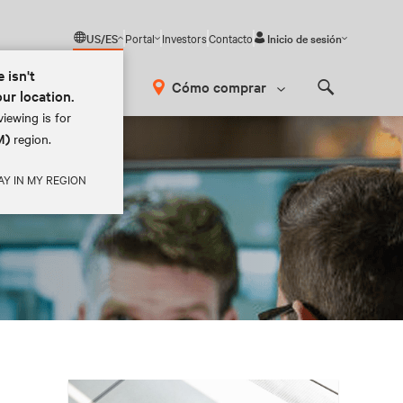
US/ES
Portal
Investors
Contacto
Inicio de sesión
 isn't
Cómo comprar
our location.
Search
iewing is for
M)
region.
AY IN MY REGION