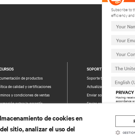
Subscribe to t
efficiency an
CURSOS
SOPORTE
cumentación de productos
Soporte técnico
ítica de calidad y certificaciones
Actualizaciones de software/
PRIVACY
rminos y condiciones de ventas
Enviar solicitud de soporte
Having receiv
accordance w
ormación sobre la garantía
Enviar comentarios
The proce
tentes
Contactos
email about i
 almacenamiento de cookies en
a del sitio
Registro de productos
el sitio, analizar el uso del
Información y seguridad del 
GESTIO