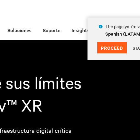
The page you're vi
Soluciones
Soporte
Insights
Acerca de
Spanish (LATA
PROCEED
STA
 sus límites
iv™ XR
raestructura digital crítica