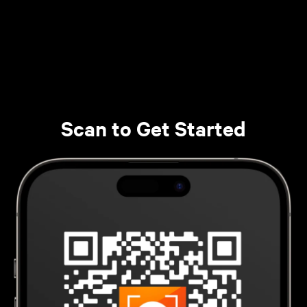
Scan to Get Started