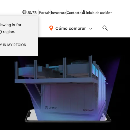
US/ES
Portal
Investors
Contacto
Inicio de sesión
ewing is for
Cómo comprar
M)
region.
Search
Y IN MY REGION