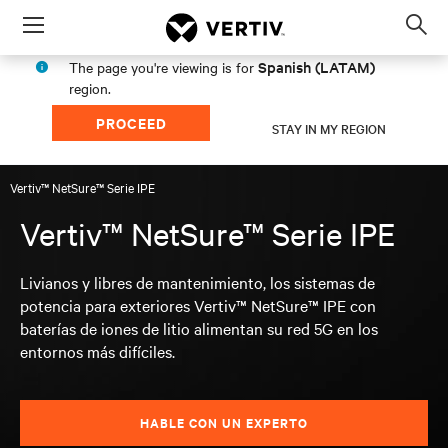
Menu
Op
sea
Spanish (LATAM)
The page you're viewing is for
mod
region.
PROCEED
STAY IN MY REGION
Vertiv™ NetSure™ Serie IPE
Vertiv™ NetSure™ Serie IPE
Livianos y libres de mantenimiento, los sistemas de
potencia para exteriores Vertiv™ NetSure™ IPE con
baterías de iones de litio alimentan su red 5G en los
entornos más difíciles.
HABLE CON UN EXPERTO