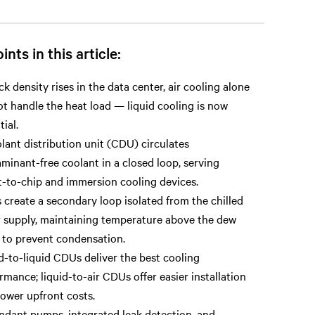
ints in this article:
ck density rises in the data center, air cooling alone
t handle the heat load — liquid cooling is now
tial.
lant distribution unit (CDU) circulates
minant-free coolant in a closed loop, serving
t-to-chip and immersion cooling devices.
create a secondary loop isolated from the chilled
 supply, maintaining temperature above the dew
 to prevent condensation.
d-to-liquid CDUs deliver the best cooling
rmance; liquid-to-air CDUs offer easier installation
lower upfront costs.
dant pumps, integrated leak detection, and