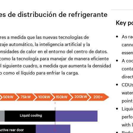
s de distribución de refrigerante
Key po
As ra
res a medida que las nuevas tecnologías de
je automático, la inteligencia artificial y la
canno
sidades de calor en el entorno del centro de datos.
essen
como la tecnología para manejar de manera eficiente
A coo
el siguiente cuadro, a medida que aumenta la densidad
conta
vo como el líquido para enfriar la carga.
direc
CDUs 
water
point
Liqui
perfo
with 
Redun