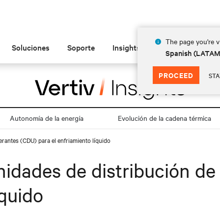
The page you're vi
Soluciones
Soporte
Insights
Acerca de
Spanish (LATA
PROCEED
STA
Autonomía de la energía
Evolución de la cadena térmica
erantes (CDU) para el enfriamiento líquido
idades de distribución de
íquido