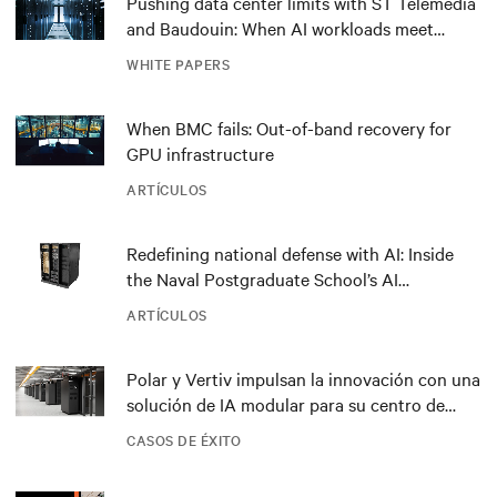
Pushing data center limits with ST Telemedia
and Baudouin: When AI workloads meet
outdated critical power infrastructure
WHITE PAPERS
When BMC fails: Out-of-band recovery for
GPU infrastructure
ARTÍCULOS
Redefining national defense with AI: Inside
the Naval Postgraduate School’s AI
infrastructure deployment
ARTÍCULOS
Polar y Vertiv impulsan la innovación con una
solución de IA modular para su centro de
datos DRA01 en Noruega
CASOS DE ÉXITO