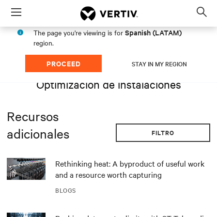
Menu
Op
sea
Spanish (LATAM)
The page you're viewing is for
mod
region.
PROCEED
STAY IN MY REGION
Optimización de instalaciones
Recursos
adicionales
FILTRO
Rethinking heat: A byproduct of useful work
and a resource worth capturing
BLOGS