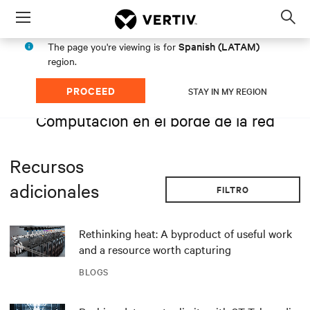
Menu
Op
sea
Spanish (LATAM)
The page you're viewing is for
mod
region.
PROCEED
STAY IN MY REGION
Computación en el borde de la red
Recursos
adicionales
FILTRO
Rethinking heat: A byproduct of useful work
and a resource worth capturing
BLOGS