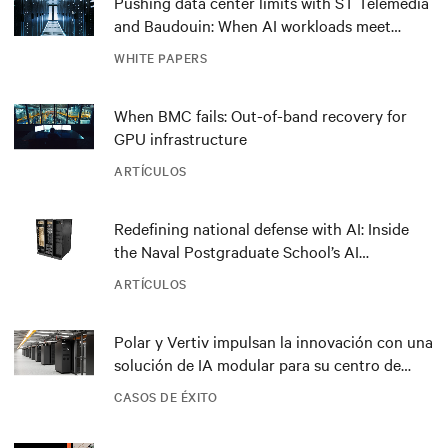
Pushing data center limits with ST Telemedia
and Baudouin: When AI workloads meet
outdated critical power infrastructure
WHITE PAPERS
When BMC fails: Out-of-band recovery for
GPU infrastructure
ARTÍCULOS
Redefining national defense with AI: Inside
the Naval Postgraduate School’s AI
infrastructure deployment
ARTÍCULOS
Polar y Vertiv impulsan la innovación con una
solución de IA modular para su centro de
datos DRA01 en Noruega
CASOS DE ÉXITO