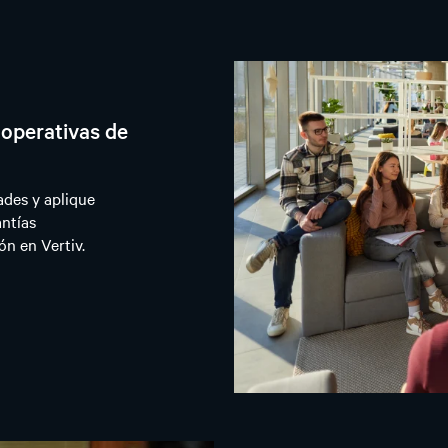
ooperativas de
ades y aplique
antías
n en Vertiv.