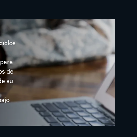
ciclos
 para
os de
de su
bajo