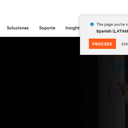
The page you're vi
Soluciones
Soporte
Insights
Acerca de
Spanish (LATA
PROCEED
STA