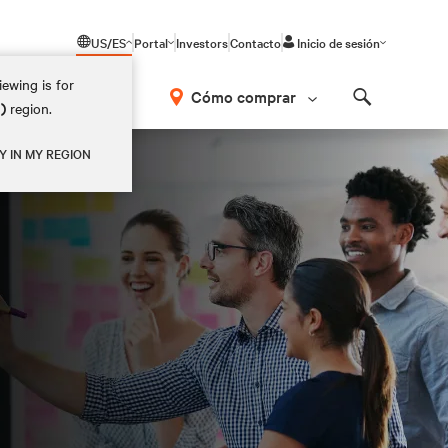
US/ES
Portal
Investors
Contacto
Inicio de sesión
ewing is for
Cómo comprar
M)
region.
Search
Y IN MY REGION