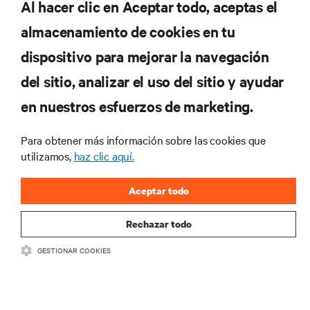
Al hacer clic en Aceptar todo, aceptas el
almacenamiento de cookies en tu
dispositivo para mejorar la navegación
del sitio, analizar el uso del sitio y ayudar
en nuestros esfuerzos de marketing.
Suscríbete para conocer las últimas tendencias
Para obtener más información sobre las cookies que
tecnológicas
utilizamos,
haz clic aquí.
Recibe actualizaciones periódicas sobre los temas
más importantes del sector, con los últimos debates
Aceptar todo
y perspectivas de expertos sobre gestión de
centros de datos y gestión de infraestructuras.
Rechazar todo
REGÍSTRATE AHORA
GESTIONAR COOKIES
RECURSOS