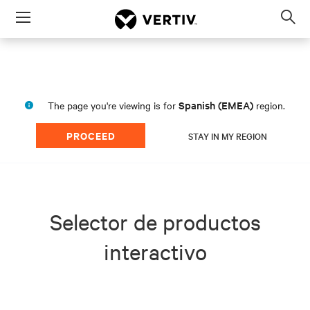
Menu
Op
sea
mod
Spanish (EMEA)
The page you're viewing is for
region.
PROCEED
STAY IN MY REGION
Selector de productos
interactivo