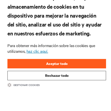
almacenamiento de cookies en tu
dispositivo para mejorar la navegación
del sitio, analizar el uso del sitio y ayudar
en nuestros esfuerzos de marketing.
Suscríbete para conocer las últimas tendencias
Para obtener más información sobre las cookies que
tecnológicas
utilizamos,
haz clic aquí.
Recibe actualizaciones periódicas sobre los temas
más importantes del sector, con los últimos debates
Aceptar todo
y perspectivas de expertos sobre gestión de
centros de datos y gestión de infraestructuras.
Rechazar todo
REGÍSTRATE AHORA
GESTIONAR COOKIES
RECURSOS