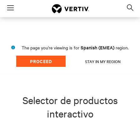
Menu
Op
sea
mod
Spanish (EMEA)
The page you're viewing is for
region.
PROCEED
STAY IN MY REGION
Selector de productos
interactivo