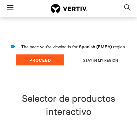
Menu
Op
sea
mod
Spanish (EMEA)
The page you're viewing is for
region.
PROCEED
STAY IN MY REGION
Selector de productos
interactivo