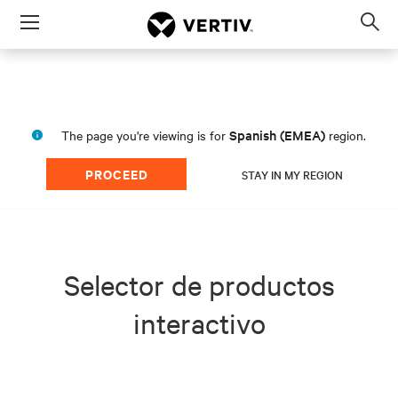
Menu
Op
sea
mod
Spanish (EMEA)
The page you're viewing is for
region.
PROCEED
STAY IN MY REGION
Selector de productos
interactivo