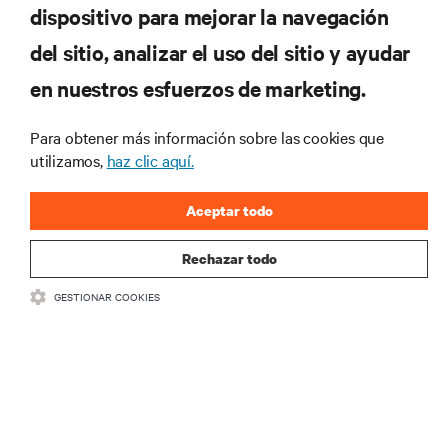
dispositivo para mejorar la navegación
tecnológicas
Recibe actualizaciones periódicas sobre los temas
del sitio, analizar el uso del sitio y ayudar
más importantes del sector, con los últimos debates
en nuestros esfuerzos de marketing.
y perspectivas de expertos sobre gestión de
centros de datos y gestión de infraestructuras.
Para obtener más información sobre las cookies que
REGÍSTRATE AHORA
utilizamos,
haz clic aquí.
Aceptar todo
Rechazar todo
GESTIONAR COOKIES
RECURSOS
SOPORTE