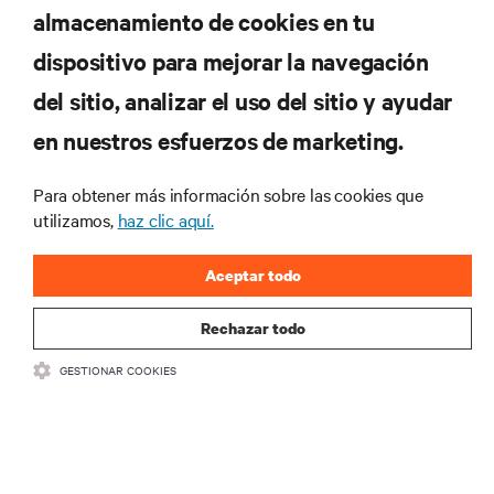
almacenamiento de cookies en tu
Suscríbete para conocer las últimas tendencias
dispositivo para mejorar la navegación
tecnológicas
Recibe actualizaciones periódicas sobre los temas
del sitio, analizar el uso del sitio y ayudar
más importantes del sector, con los últimos debates
en nuestros esfuerzos de marketing.
y perspectivas de expertos sobre gestión de
centros de datos y gestión de infraestructuras.
Para obtener más información sobre las cookies que
REGÍSTRATE AHORA
utilizamos,
haz clic aquí.
Aceptar todo
Rechazar todo
GESTIONAR COOKIES
RECURSOS