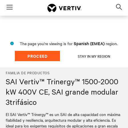
Menu
Op
sea
mod
Spanish (EMEA)
The page you're viewing is for
region.
PROCEED
STAY IN MY REGION
FAMILIA DE PRODUCTOS
SAI Vertiv™ Trinergy™ 1500-2000
kW 400V CE, SAI grande modular
3trifásico
El SAI Vertiv™ Trinergy™ es un SAI de alta capacidad con máxima
fiabilidad y resiliencia, arquitectura modular y alta eficiencia. Es
ideal para los exigentes requisitos de aplicaciones a gran escala