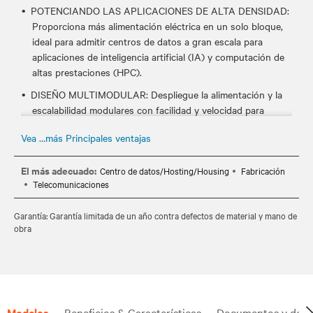
POTENCIANDO LAS APLICACIONES DE ALTA DENSIDAD:
Proporciona más alimentación eléctrica en un solo bloque,
ideal para admitir centros de datos a gran escala para
aplicaciones de inteligencia artificial (IA) y computación de
altas prestaciones (HPC).
DISEÑO MULTIMODULAR: Despliegue la alimentación y la
escalabilidad modulares con facilidad y velocidad para
satisfacer sus necesidades.
Vea …más Principales ventajas
INTEGRACIÓN DE FUENTES DE ENERGÍA: Este SAI admite
la integración de varias fuentes de alimentación y energía de
El más adecuado:
Centro de datos/Hosting/Housing
Fabricación
backup, como ion-litio y níquel-zinc.
Telecomunicaciones
MAYOR RENDIMIENTO: Con hasta un 99% de eficiencia en
Garantía: Garantía limitada de un año contra defectos de material y mano de
modo online dinámico, combina disponibilidad continua y
obra
ahorro de costes.
DISPONIBILIDAD GLOBAL: Está diseñado, fabricado y
probado para su disponibilidad en todo el mundo.
Modelos
Beneficios & Características
Documentos y desc