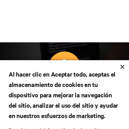
Al hacer clic en Aceptar todo, aceptas el
almacenamiento de cookies en tu
Suscríbete para conocer las últimas tendencias
dispositivo para mejorar la navegación
tecnológicas
Recibe actualizaciones periódicas sobre los temas
del sitio, analizar el uso del sitio y ayudar
más importantes del sector, con los últimos debates
en nuestros esfuerzos de marketing.
y perspectivas de expertos sobre gestión de
centros de datos y gestión de infraestructuras.