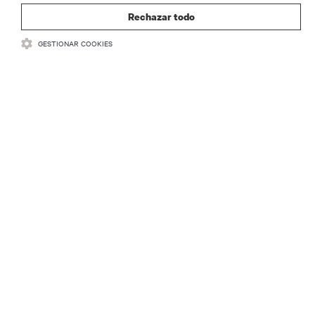
Rechazar todo
GESTIONAR COOKIES
RECURSOS
SOPORTE
CORPORATIVO
CONECTA CON NOSOTROS
Insta