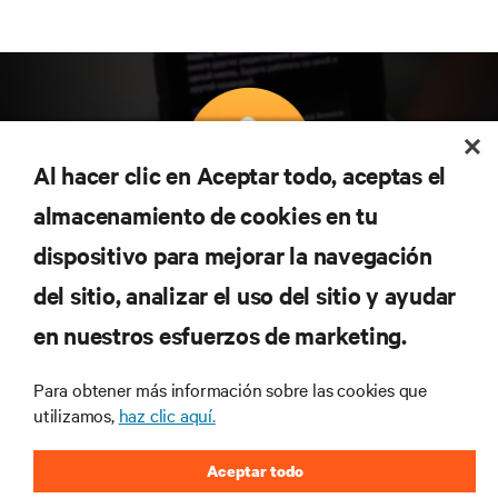
Al hacer clic en Aceptar todo, aceptas el
almacenamiento de cookies en tu
Suscríbete para conocer las últimas tendencias
dispositivo para mejorar la navegación
tecnológicas
Recibe actualizaciones periódicas sobre los temas
del sitio, analizar el uso del sitio y ayudar
más importantes del sector, con los últimos debates
en nuestros esfuerzos de marketing.
y perspectivas de expertos sobre gestión de
centros de datos y gestión de infraestructuras.
Para obtener más información sobre las cookies que
REGÍSTRATE AHORA
utilizamos,
haz clic aquí.
Aceptar todo