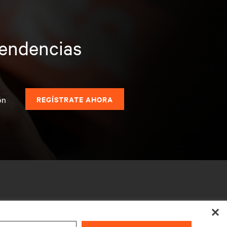
tendencias
s
ón
REGÍSTRATE AHORA