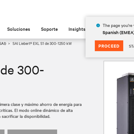
The page you're v
Soluciones
Soporte
Insights
Acerca de las
Spanish (EMEA
SAI)
SAI Liebert® EXL S1 de 300-1250 kW
PROCEED
ST
 de 300-
rimera clase y máximo ahorro de energía para
íticas. El modo online dinámico de alta
sacrificar la disponibilidad.