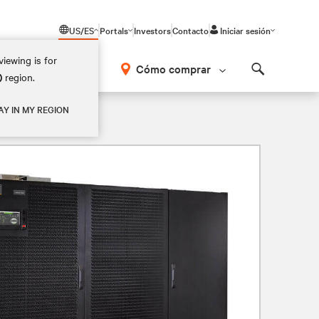
US/ES
Portals
Investors
Contacto
Iniciar sesión
iewing is for
Cómo comprar
)
region.
Search
AY IN MY REGION