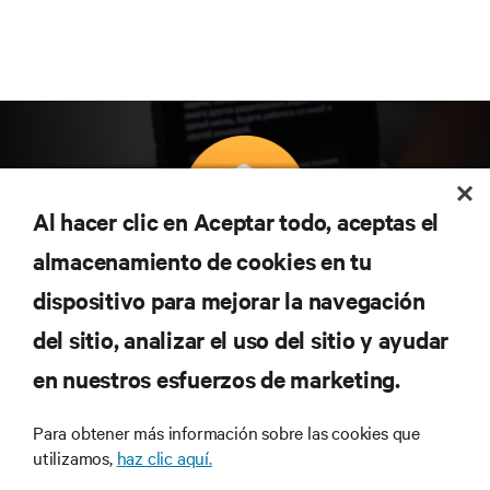
Al hacer clic en Aceptar todo, aceptas el
almacenamiento de cookies en tu
Suscríbete para conocer las últimas tendencias
dispositivo para mejorar la navegación
tecnológicas
Recibe actualizaciones periódicas sobre los temas
del sitio, analizar el uso del sitio y ayudar
más importantes del sector, con los últimos debates
en nuestros esfuerzos de marketing.
y perspectivas de expertos sobre gestión de
centros de datos y gestión de infraestructuras.
Para obtener más información sobre las cookies que
REGÍSTRATE AHORA
utilizamos,
haz clic aquí.