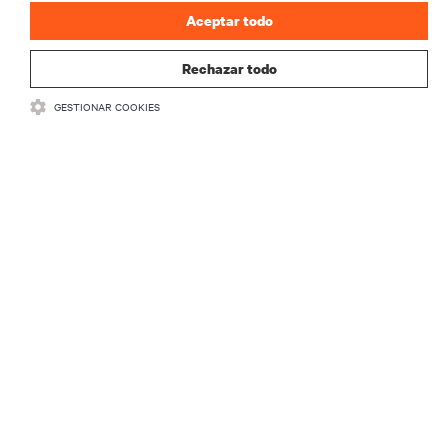
Aceptar todo
Rechazar todo
GESTIONAR COOKIES
RECURSOS
SOPORTE
CORPORATIVO
CONECTA CON NOSOTROS