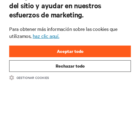
del sitio y ayudar en nuestros
esfuerzos de marketing.
Suscríbete para conocer las últimas tendencias
Para obtener más información sobre las cookies que
tecnológicas
utilizamos,
haz clic aquí.
Recibe actualizaciones periódicas sobre los temas
más importantes del sector, con los últimos debates
Aceptar todo
y perspectivas de expertos sobre gestión de
centros de datos y gestión de infraestructuras.
Rechazar todo
REGÍSTRATE AHORA
GESTIONAR COOKIES
RECURSOS
SOPORTE
CORPORATIVO