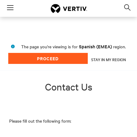
Menu
Op
sea
mod
Spanish (EMEA)
The page you're viewing is for
region.
PROCEED
STAY IN MY REGION
Contact Us
Please fill out the following form: