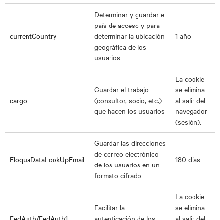
Determinar y guardar el
país de acceso y para
currentCountry
determinar la ubicación
1 año
geográfica de los
usuarios
La cookie
Guardar el trabajo
se elimina
cargo
(consultor, socio, etc.)
al salir del
que hacen los usuarios
navegador
(sesión).
Guardar las direcciones
de correo electrónico
EloquaDataLookUpEmail
180 días
de los usuarios en un
formato cifrado
La cookie
Facilitar la
se elimina
FedAuth/FedAuth1
autenticación de los
al salir del