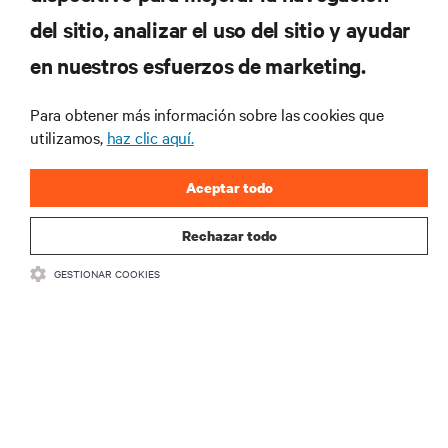
del sitio, analizar el uso del sitio y ayudar
en nuestros esfuerzos de marketing.
Suscríbete para conocer las últimas tendencias
Para obtener más información sobre las cookies que
tecnológicas
utilizamos,
haz clic aquí.
Recibe actualizaciones periódicas sobre los temas
más importantes del sector, con los últimos debates
Aceptar todo
y perspectivas de expertos sobre gestión de
centros de datos y gestión de infraestructuras.
Rechazar todo
REGÍSTRATE AHORA
GESTIONAR COOKIES
RECURSOS
SOPORTE