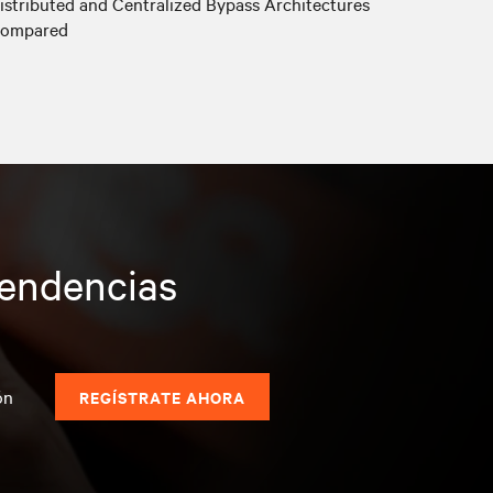
istributed and Centralized Bypass Architectures
ompared
tendencias
s
ón
REGÍSTRATE AHORA