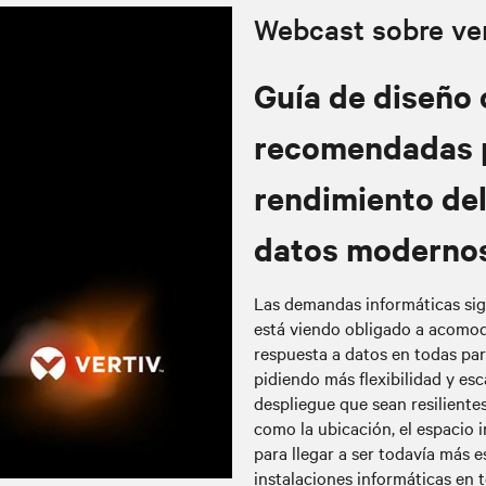
Webcast sobre ven
Guía de diseño 
recomendadas p
rendimiento del
datos moderno
Las demandas informáticas si
está viendo obligado a acomoda
respuesta a datos en todas par
pidiendo más flexibilidad y esc
despliegue que sean resilientes
como la ubicación, el espacio 
para llegar a ser todavía más 
instalaciones informáticas en 