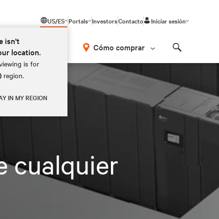
US/ES
Portals
Investors
Contacto
Iniciar sesión
e isn't
Cómo comprar
our location.
Search
iewing is for
)
region.
AY IN MY REGION
e cualquier