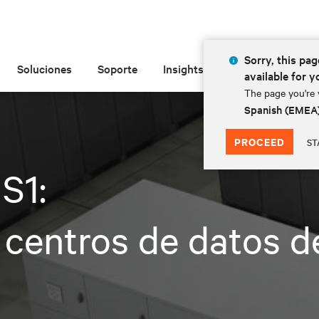
Sorry, this pag
Soluciones
Soporte
Insights
Acerca de las
available for y
The page you're v
Spanish (EMEA
PROCEED
ST
S1:
a centros de datos d