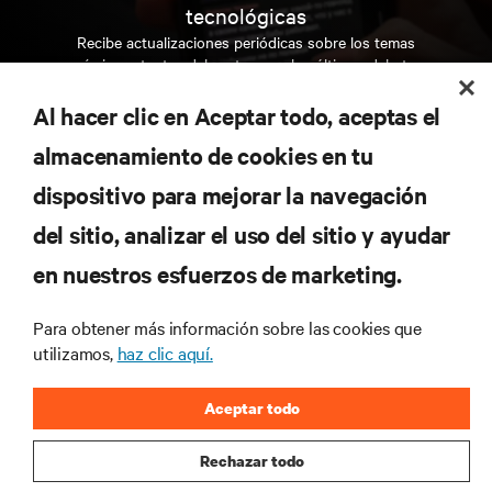
tecnológicas
Recibe actualizaciones periódicas sobre los temas
más importantes del sector, con los últimos debates
y perspectivas de expertos sobre gestión de
centros de datos y gestión de infraestructuras.
Al hacer clic en Aceptar todo, aceptas el
almacenamiento de cookies en tu
REGÍSTRATE AHORA
dispositivo para mejorar la navegación
del sitio, analizar el uso del sitio y ayudar
RECURSOS
en nuestros esfuerzos de marketing.
SOPORTE
Para obtener más información sobre las cookies que
utilizamos,
haz clic aquí.
CORPORATIVO
Aceptar todo
Rechazar todo