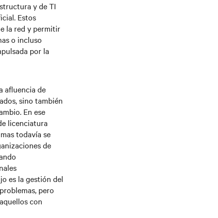
structura y de TI
cial. Estos
e la red y permitir
nas o incluso
pulsada por la
a afluencia de
lados, sino también
ambio. En ese
e licenciatura
amas todavía se
ganizaciones de
tando
nales
o es la gestión del
 problemas, pero
 aquellos con