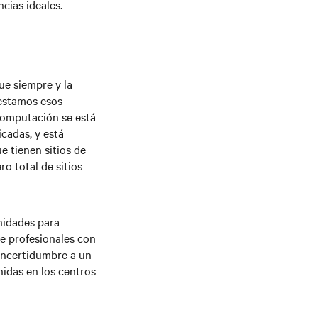
cias ideales.
ue siempre y la
restamos esos
computación se está
icadas, y está
e tienen sitios de
o total de sitios
nidades para
e profesionales con
incertidumbre a un
nidas en los centros