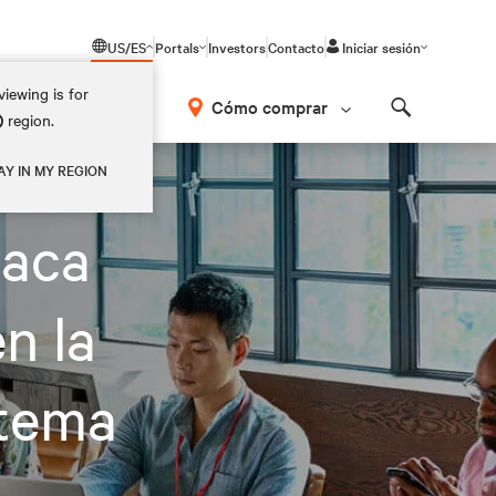
US/ES
Portals
Investors
Contacto
Iniciar sesión
iewing is for
Cómo comprar
)
region.
Search
AY IN MY REGION
taca
n la
stema