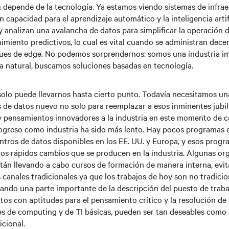
n depende de la tecnología. Ya estamos viendo sistemas de infrae
 capacidad para el aprendizaje automático y la inteligencia artifi
y analizan una avalancha de datos para simplificar la operación d
nimiento predictivos, lo cual es vital cuando se administran dece
gues de edge. No podemos sorprendernos: somos una industria im
a natural, buscamos soluciones basadas en tecnología.
solo puede llevarnos hasta cierto punto. Todavía necesitamos un
 de datos nuevo no solo para reemplazar a esos inminentes jubi
 y pensamientos innovadores a la industria en este momento de c
rogreso como industria ha sido más lento. Hay pocos programas d
ntros de datos disponibles en los EE. UU. y Europa, y esos progr
los rápidos cambios que se producen en la industria. Algunas or
stán llevando a cabo cursos de formación de manera interna, evi
 canales tradicionales ya que los trabajos de hoy son no tradicio
do una parte importante de la descripción del puesto de trabaj
tos con aptitudes para el pensamiento crítico y la resolución de
es de computing y de TI básicas, pueden ser tan deseables como
cional.