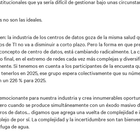
itucionales que ya sería difícil de gestionar bajo unas circunstan
 no son las ideales.
n: la industria de los centros de datos goza de la misma salud q
s de TI no va a disminuir a corto plazo. Pero la forma en que p
o concepto de centro de datos, está cambiando radicalmente. La 
o final, en el extremo de redes cada vez más complejas y diversif
nte. Si tenemos en cuenta a los participantes de la encuesta qu
tenerlos en 2025, ese grupo espera colectivamente que su númer
 un 226 % para 2025.
 emocionante para nuestra industria y crea innumerables oportu
 pero cuando se produce simultáneamente con un éxodo masivo d
tros de datos… digamos que agrega una vuelta de complejidad e 
ejo de por sí. La complejidad y la incertidumbre son tan bienve
fuga de agua.