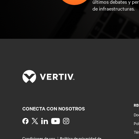
últimos debates y per
de infraestructuras.
RE
CONECTA CON NOSOTROS
Do
Instagram
Pol
Té
Condiciones de uso
Política de privacidad de