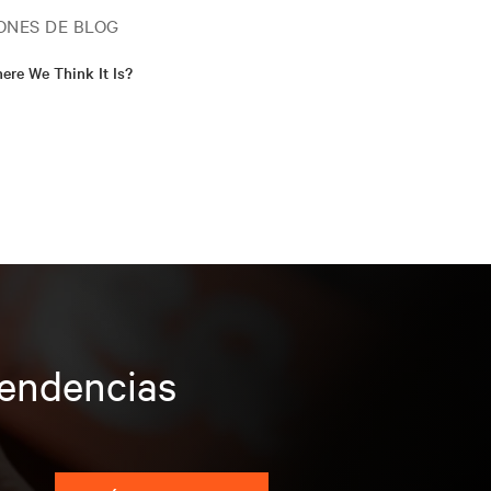
ONES DE BLOG
ere We Think It Is?
tendencias
s