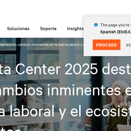
The page you're v
Soluciones
Soporte
Insights
Acerca de las
Spanish (EMEA
destaca los cambios inminentes en la fuerza laboral y el ecosistema de datos
PROCEED
ST
ta Center 2025 des
ambios inminentes e
a laboral y el ecosi