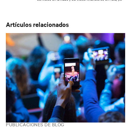
uno de sus objetivos es ofrecer todo el abanico de
tecnologías de producto y oferta de servicios de la
empresa en esta región. Desde su entrada en el sector
en 1996, Tony ha ido ocupando puestos cada vez de
Artículos relacionados
mayor responsabilidad en la gestión de cuentas
estratégicas y de ventas, incluido el puesto de Director
de Ventas de Reino Unido. En 2011, Tony se unió a Vertiv
como resultado de una absorción, habiendo ocupado
puestos nacionales en Australia, antes de unirse en 2013
al equipo de Asia como Director de Cloud, Colocation y
Grandes cuentas empresariales.
PUBLICACIONES DE BLOG