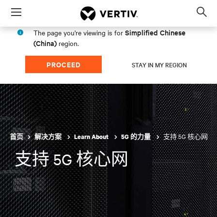
Menu
Op
sea
Simplified Chinese
The page you're viewing is for
mod
(China)
region.
PROCEED
STAY IN MY REGION
支持 5G 核心网
首页
解决方案
Learn About
5G 的力量
支持 5G 核心网