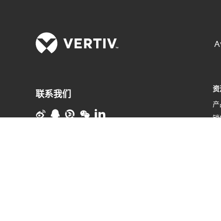
A
资
联系我们
产
销
维
使用条款
数据隐私和 Cookie 政策
粤ICP备
网
05080515号
Accessibility Statement
微
©
2026 Vertiv Group Corp. 保留所有权利。