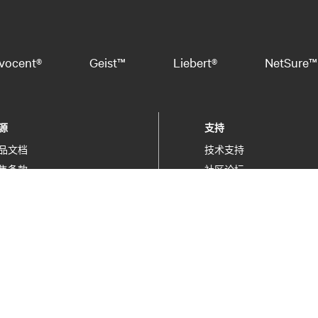
vocent®
Geist™
Liebert®
NetSure™
源
支持
品文档
技术支持
售条款
社区论坛
保信息
软件/固件更新
站地图
提交支持请求
信
售前电话：400-887-6526
售后电话：400-887-6510
产品注册