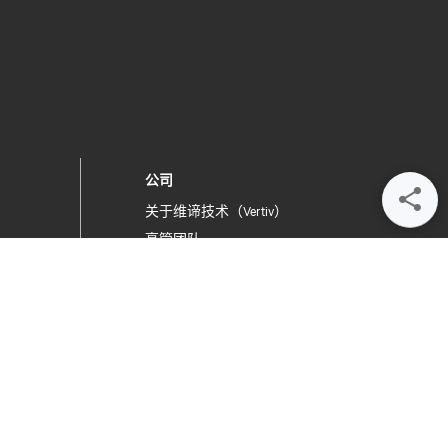
公司
关于维谛技术（Vertiv）
高管团队
提交反馈
职位机会
企业道德与合规性
行为准则
您的隐私选择
隐私声明