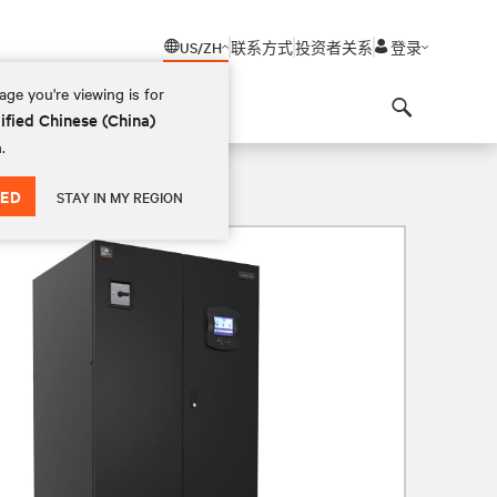
US/ZH
联系方式
投资者关系
登录
ge you're viewing is for
ified Chinese (China)
Search
.
ED
STAY IN MY REGION