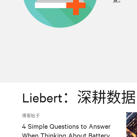
复。
Liebert：深
博客帖子
4 Simple Questions to Answer
When Thinking About Battery