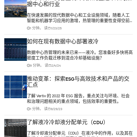
据中心和行业
在快速发展的现代数据中心和工业设施领域，随着人工
智能和机器学习应用的激增，热管理的重要性变得空前
突出。市场急需专为液冷设计的高密度、支持 AI 的水冷
1 分钟。 读
1/23/25
机组，以未来为导向构建下一代数据中心冷却体系。
如何在现有数据中心部署液冷
数据中心热管理的未来已来——液冷。您准备好多快将高
密度工作负载迁移到混合冷却基础设施？
9 分钟。 读
2/4/24
推动变革：探索ESG与高效技术和产品的交
汇点
了解 Vertiv 的 2022 年 ESG 报告，重点关注与环境、社会
和治理问题相关的重点领域，包括效率的重要性。
1 分钟。 读
9/29/23
了解液冷冷却液分配单元（CDU）
了解冷却液分配单元（CDU）在液冷中的作用，以及其在