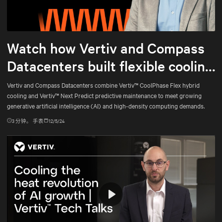
Mute
Settings
Watch how Vertiv and Compass
Datacenters built flexible cooling
and predictive maintenance for
Vertiv and Compass Datacenters combine Vertiv™ CoolPhase Flex hybrid
cooling and Vertiv™ Next Predict predictive maintenance to meet growing
AI
generative artificial intelligence (AI) and high-density computing demands.
3
分钟。 手表
12/5/24
Play