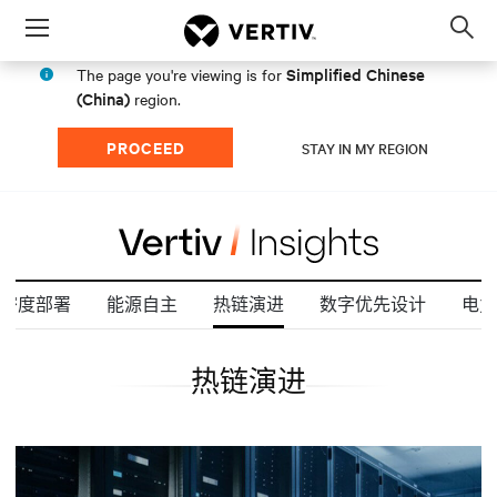
Menu
Op
sea
Simplified Chinese
The page you're viewing is for
mod
(China)
region.
PROCEED
STAY IN MY REGION
密度部署
能源自主
热链演进
数字优先设计
电力
热链演进