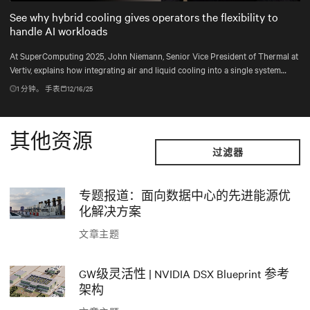
Mute
Settings
See why hybrid cooling gives operators the flexibility to
handle AI workloads
At SuperComputing 2025, John Niemann, Senior Vice President of Thermal at
Vertiv, explains how integrating air and liquid cooling into a single system
gives operators the flexibility to handle changing workloads and plan for the
1
分钟。 手表
12/16/25
unexpected.
其他资源
过滤器
专题报道：面向数据中心的先进能源优
化解决方案
文章主题
GW级灵活性 | NVIDIA DSX Blueprint 参考
架构