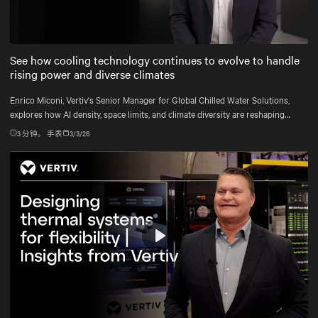
Mute
Settings
See how cooling technology continues to evolve to handle
rising power and diverse climates
Enrico Miconi, Vertiv's Senior Manager for Global Chilled Water Solutions,
explores how AI density, space limits, and climate diversity are reshaping
cooling and how Vertiv™ solutions meet these demands.
3
分钟。 手表
3/3/26
Play