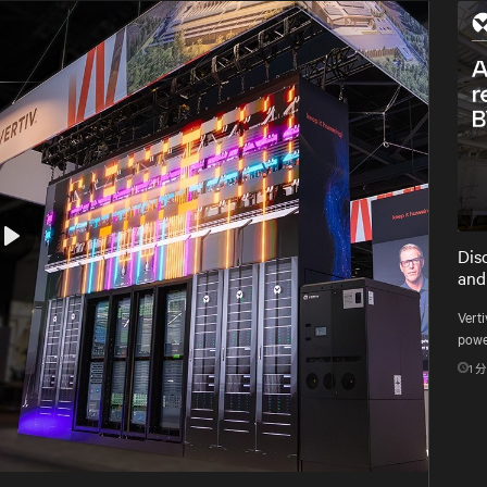
Dis
Play
and
Verti
power
1
分
Mute
Settings