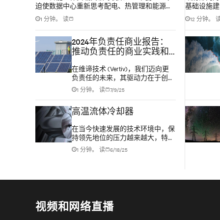
迫使数据中心重新思考配电、热管理和能源效
基础设施建
率。
领导人将人
1 分钟。 读
12 分钟。 
的人认为自
1000项
2024年负责任商业报告：
改善公共服
推动负责任的商业实践和
增长
在维谛技术 (Vertiv)，我们迈向更
负责任的未来，其驱动力在于创新
与责任的结合。我们致力于创造和
1 分钟。 读
7/9/25
部署创新解决方案，同时最大限度
地减少对环境的影响，并倡导替代
高温流体冷却器
能源解决方案。
在当今快速发展的技术环境中，保
持领先地位的压力越来越大，特别
是在冷却超大型数据中心和托管型
1 分钟。 读
6/18/25
数据中心方面。 随着技术的不断
进步和芯片功率密度的增加，管理
数据中心内的温度已经成为并将继
续是一项长期的关键挑战。
视频和网络直播