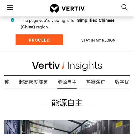
Menu
Op
sea
Simplified Chinese
The page you're viewing is for
mod
(China)
region.
PROCEED
STAY IN MY REGION
智能
超高密度部署
能源自主
热链演进
数字优先
能源自主