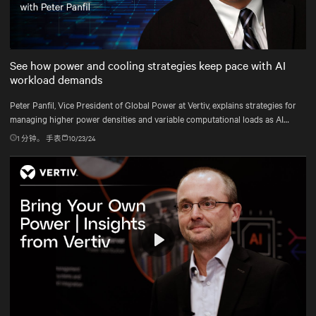
Mute
Settings
See how power and cooling strategies keep pace with AI
workload demands
Peter Panfil, Vice President of Global Power at Vertiv, explains strategies for
managing higher power densities and variable computational loads as AI
workloads scale.
1
分钟。 手表
10/23/24
Play