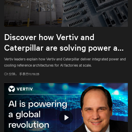
Mute
Settings
Discover how Vertiv and
Caterpillar are solving power and
cooling for gigawatt-scale AI
Vertiv leaders explain how Vertiv and Caterpillar deliver integrated power and
cooling reference architectures for AI factories at scale.
1
分钟。 手表
11/19/25
Play