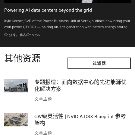
Mute
Settings
Powering AI data centers beyond the grid
Kyle Keeper, SVP of the Power Business Unit at Vertiv, outlines how bring your
own power (BYOP) — pairing on-site generation with battery energy storage
systems (BESS), uninterruptible power supply (UPS), and DC power systems
1
分钟。 手表
11/27/25
— helps data centers deploy the right power mix for dynamic AI workloads.
其他资源
过滤器
专题报道：面向数据中心的先进能源优
化解决方案
文章主题
GW级灵活性 | NVIDIA DSX Blueprint 参考
架构
文章主题