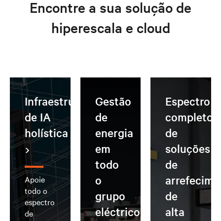
Encontre a sua solução de
hiperescala e cloud
Infraestrutura
Gestão
Espectro
de IA
de
completo
holística
energia
de
em
soluções
todo
de
o
arrefecime
Apoie
todo o
grupo
de
espectro
eléctrico
alta
de