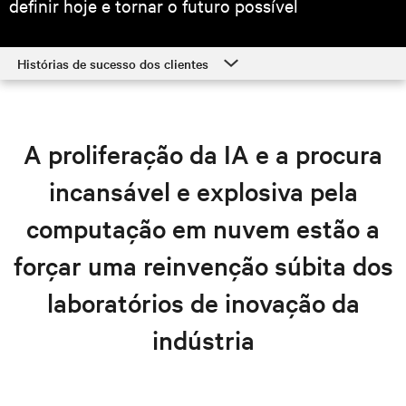
definir hoje e tornar o futuro possível
Histórias de sucesso dos clientes
Histórias de sucesso dos clientes
Soluções de hiperescala e cloud
A proliferação da IA e a procura
Recursos
incansável e explosiva pela
Explore soluções em hiperescala
computação em nuvem estão a
forçar uma reinvenção súbita dos
laboratórios de inovação da
indústria