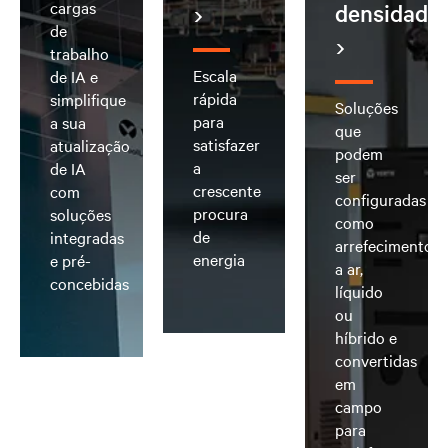
cargas
densidade
de
trabalho
Escala
de IA e
rápida
simplifique
Soluções
para
a sua
que
satisfazer
atualização
podem
a
de IA
ser
crescente
com
configuradas
procura
soluções
como
de
integradas
arrefecimento
energia
e pré-
a ar,
concebidas
líquido
ou
híbrido e
convertidas
em
campo
para