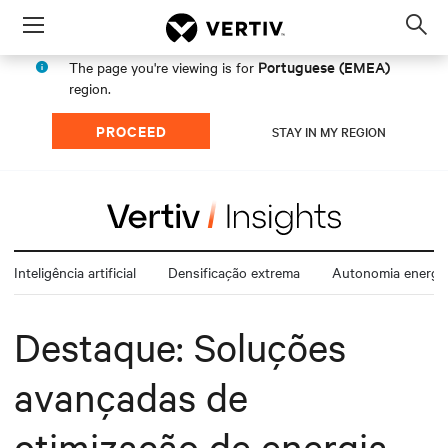
Menu
Op
sea
Portuguese (EMEA)
The page you're viewing is for
mod
region.
PROCEED
STAY IN MY REGION
Inteligência artificial
Densificação extrema
Autonomia energét
Destaque: Soluções
avançadas de
otimização de energia