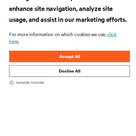
enhance site navigation, analyze site
RECURSOS
usage, and assist in our marketing efforts.
SUPORTE
For more information on which cookies we use,
click
here.
CORPORATIVO
Accept All
Decline All
MANAGE COOKIES
LIGUE-SE A NÓS
Insta
•
•
Termos de utilização
Política de Privacidade de Dados e de Cookies
Declaração de acessibilidade
©
2026 Vertiv Group Corp. Todos os direitos reservados.