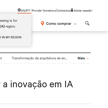
US/PT
Portals
Investors
Contactos
Iniciar sessão
ewing is for
Como comprar
EA)
region.
Search
Y IN MY REGION
Mais
st
Transformação da arquitetura de energia
 a inovação em IA