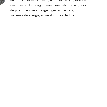
empresa, I&D de engenharia e unidades de negócio
de produtos que abrangem gestão térmica,
sistemas de energia, infraestruturas de TI e
serviços. Com experiência em engenharia mecânica
e mais de 15 anos na Vertiv, Scott está focado em
promover a fiabilidade, eficiência e escalabilidade
de infraestruturas digitais críticas.