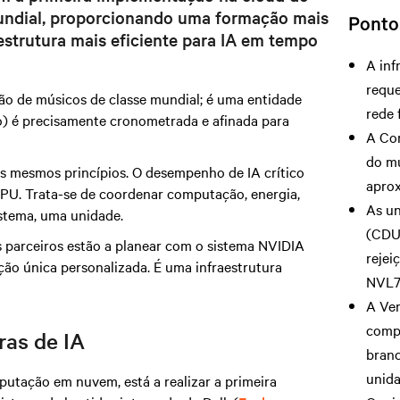
undial, proporcionando uma formação mais
Ponto
estrutura mais eficiente para IA em tempo
A inf
reque
 de músicos de classe mundial; é uma entidade
rede 
o)
é precisamente cronometrada e afinada para
A Cor
do m
 os mesmos princípios. O desempenho de IA crítico
aprox
GPU. Trata-se de coordenar computação, energia,
As un
stema, uma unidade.
(CDUs
s parceiros estão a planear com o sistema NVIDIA
rejei
ão única personalizada. É uma infraestrutura
NVL7
A Ver
comp
ras de IA
branc
unida
putação em nuvem, está a realizar a primeira