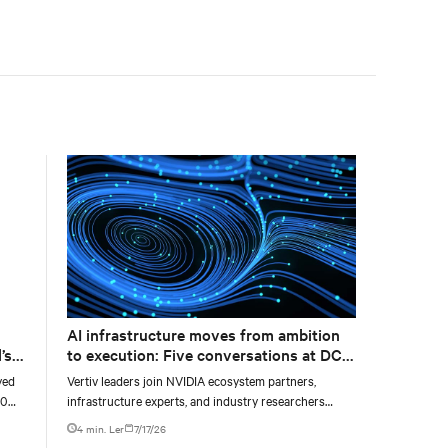
accelerate AI research, education, and mission-critical
innovation.
AI infrastructure moves from ambition
’s
to execution: Five conversations at DCD
AI Week
yed
Vertiv leaders join NVIDIA ecosystem partners,
00
infrastructure experts, and industry researchers
g
across five DCD webcasts examining how operators
4 min. Ler
7/17/26
ty,
can turn AI ambition into deployable, productive, and