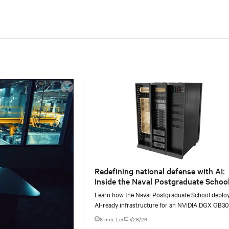
Redefining national defense with AI:
Inside the Naval Postgraduate School
AI infrastructure deployment
Learn how the Naval Postgraduate School deplo
AI-ready infrastructure for an NVIDIA DGX GB3
Blackwell-based NVL72 system within an existin
6 min. Ler
7/28/26
facility, creating a repeatable model for high-densi