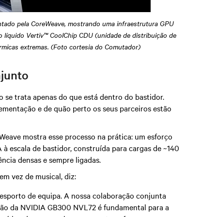
ntado pela CoreWeave, mostrando uma infraestrutura GPU
 líquido Vertiv™ CoolChip CDU (unidade de distribuição de
érmicas extremas. (Foto cortesia do Comutador)
njunto
 se trata apenas do que está dentro do bastidor.
ementação e de quão perto os seus parceiros estão
ave mostra esse processo na prática: um esforço
 à escala de bastidor, construída para cargas de ~140
rência densas e sempre ligadas.
m vez de musical, diz:
 desporto de equipa. A nossa colaboração conjunta
tação da NVIDIA GB300 NVL72 é fundamental para a