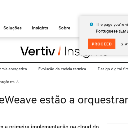
The page you're vi
Soluções
Insights
Sobre
Portuguese (EM
PROCEED
STA
mia energética
Evolução da cadeia térmica
Design digital-fir
ovação em IA
eWeave estão a orquestrar
m a primeira implementação na cloud do