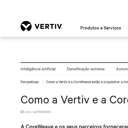
Produtos e Serviços
Inteligência artificial
Densificação extrema
Autono
Perspetivas
Como a Vertiv e a CoreWeave estão a orquestrar a in
Como a Vertiv e a Cor
4 min. Ler
30/6/26
A CoreWeave e os seus parceiros fornecera