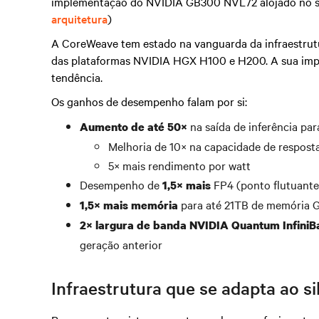
implementação do NVIDIA GB300 NVL72 alojado no sis
arquitetura
)
A CoreWeave tem estado na vanguarda da infraestrut
das plataformas NVIDIA HGX H100 e H200. A sua im
tendência.
Os ganhos de desempenho falam por si:
na saída de inferência par
Aumento de até 50×
Melhoria de 10× na capacidade de resposta
5× mais rendimento por watt
Desempenho de
FP4 (ponto flutuante 
1,5× mais
para até 21TB de memória G
1,5× mais memória
2× largura de banda NVIDIA Quantum InfiniB
geração anterior
Infraestrutura que se adapta ao sil