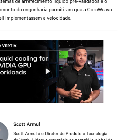
stemas de arrefecimento líquido pré-validados e o
hamento de engenharia permitiram que a CoreWeave
ell implementassem a velocidade.
Play
Mute
Settings
Scott Armul
Scott Armul é o Diretor de Produto e Tecnologia
da Vertiv. Lidera a estratégia de portefólio global da