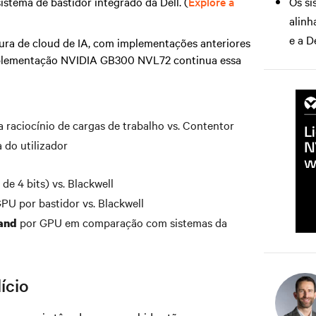
tema de bastidor integrado da Dell. (
Explore a
Os si
alin
e a D
ura de cloud de IA, com implementações anteriores
plementação NVIDIA GB300 NVL72 continua essa
a raciocínio de cargas de trabalho vs. Contentor
 do utilizador
de 4 bits) vs. Blackwell
PU por bastidor vs. Blackwell
por GPU em comparação com sistemas da
and
ício