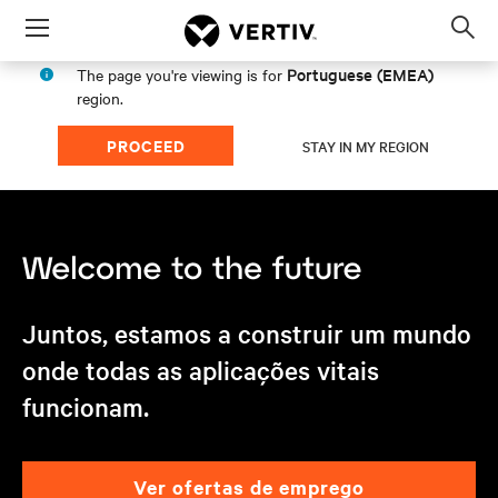
Menu
Op
sea
Portuguese (EMEA)
The page you're viewing is for
mod
region.
PROCEED
STAY IN MY REGION
Juntos, estamos a construir um mundo
onde todas as aplicações vitais
funcionam.
ver ofertas de emprego