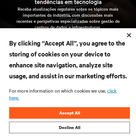
tendências em tecnologia
Receba atualizações regulares sobre os tópicos mais
importantes da indústria, com discussões mais
recentes e perspetivas especializadas sobre gestão de
centros de dados e infraestruturas.
inscreva-se agora
By clicking “Accept All”, you agree to the
storing of cookies on your device to
enhance site navigation, analyze site
RECURSOS
usage, and assist in our marketing efforts.
SUPORTE
For more information on which cookies we use,
click
here.
CORPORATIVO
Accept All
Decline All