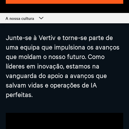
A nossa cultura
A nossa cultura
Junte-se à Vertiv e torne-se parte de
Departamentos
uma equipa que impulsiona os avanços
Estudantes e início de carreira
que moldam o nosso futuro. Como
O nosso processo e início
líderes em inovação, estamos na
Apoio ao colaborador
vanguarda do apoio a avanços que
salvam vidas e operações de IA
perfeitas.