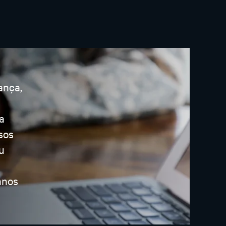
ança,
a
sos
u
anos