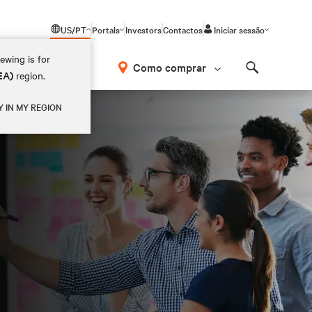
US/PT
Portals
Investors
Contactos
Iniciar sessão
ewing is for
Como comprar
EA)
region.
Search
Y IN MY REGION