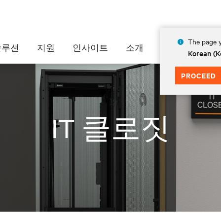
The page y
솔루션
지원
인사이트
소개
Korean (K
PROCEED
IT 클로짓