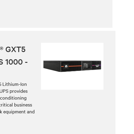
t® GXT5
S 1000 -
5 Lithium-Ion
 UPS provides
 conditioning
ritical business
rk equipment and