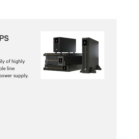
UPS
ly of highly
ble line
power supply.