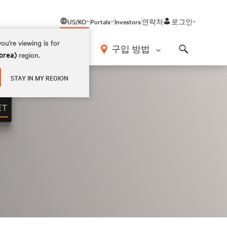
US/KO
Portals
Investors
연락처
로그인
ou're viewing is for
구입 방법
orea)
region.
Search
STAY IN MY REGION