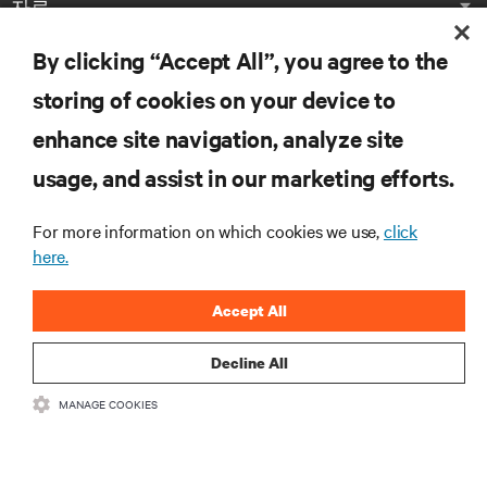
자료
By clicking “Accept All”, you agree to the
지원
storing of cookies on your device to
기업
enhance site navigation, analyze site
usage, and assist in our marketing efforts.
For more information on which cookies we use,
click
here.
SNS 팔로우
Accept All
Insta
Decline All
•
•
이용 약관
데이터 프라이버시 및 쿠키 정책
备案/许可证号: 粤ICP
MANAGE COOKIES
•
备05080515号
접근성 선언문
©
2026 Vertiv Group Corp. All rights reserved.